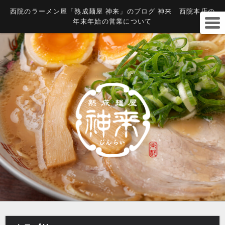
西院のラーメン屋「熟成麺屋 神来」のブログ 神来 西院本店の
年末年始の営業について